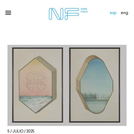
esp
eng
artistas
exhibiciones
galería
novedades
newsletter
contacto
5 / JULIO / 2025