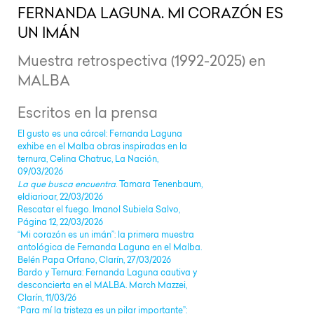
FERNANDA LAGUNA. MI CORAZÓN ES
UN IMÁN
Muestra retrospectiva (1992-2025) en
MALBA
Escritos en la prensa
El gusto es una cárcel: Fernanda Laguna
exhibe en el Malba obras inspiradas en la
ternura, Celina Chatruc, La Nación,
09/03/2026
La que busca encuentra
. Tamara Tenenbaum,
eldiarioar, 22/03/2026
Rescatar el fuego. Imanol Subiela Salvo,
Página 12, 22/03/2026
“Mi corazón es un imán”: la primera muestra
antológica de Fernanda Laguna en el Malba.
Belén Papa Orfano, Clarín, 27/03/2026
Bardo y Ternura: Fernanda Laguna cautiva y
desconcierta en el MALBA. March Mazzei,
Clarín, 11/03/26
“Para mí la tristeza es un pilar importante”: