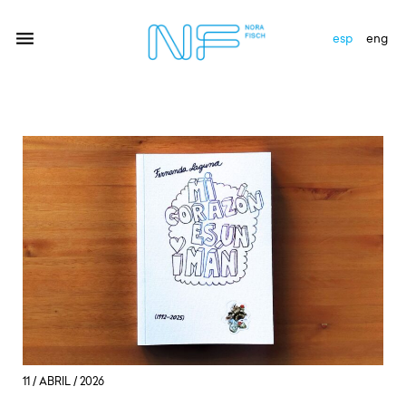
esp
eng
artistas
exhibiciones
galería
novedades
newsletter
contacto
11 / ABRIL / 2026