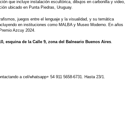
ición que incluye instalación escultórica, dibujos en carbonilla y video,
ación ubicado en Punta Piedras, Uruguay.
ismos, juegos entre el lenguaje y la visualidad, y su temática
, incluyendo en instituciones como MALBA y Museo Moderno. En años
l Premio Azcuy 2024.
0, esquina de la Calle 9, zona del Balneario Buenos Aires
.
contactando a cel/whatsapp+ 54 911 5658-6731. Hasta 23/1.