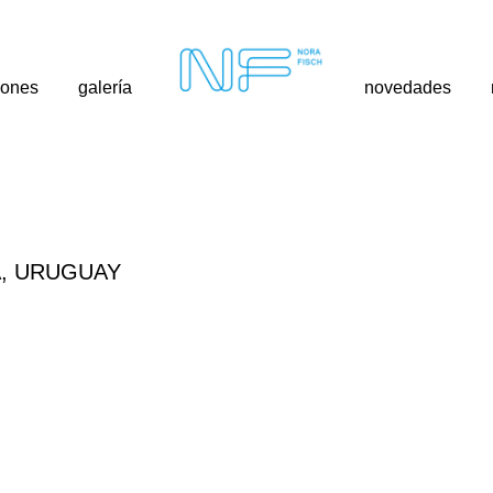
iones
galería
novedades
A, URUGUAY