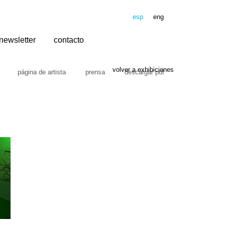
esp
eng
newsletter
contacto
volver a exhibiciones
página de artista
prensa
descargar pdf