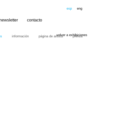
esp
eng
newsletter
contacto
volver a exhibiciones
es
información
página de artista
prensa