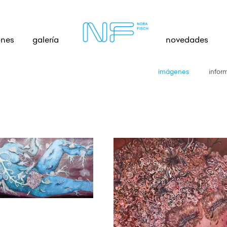
ones
galería
novedades
imágenes
infor