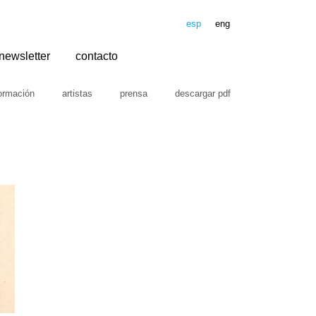
esp
eng
newsletter
contacto
ormación
artistas
prensa
descargar pdf