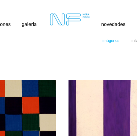
iones
galería
novedades
imágenes
inf