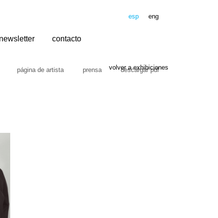
esp
eng
newsletter
contacto
volver a exhibiciones
página de artista
prensa
descargar pdf