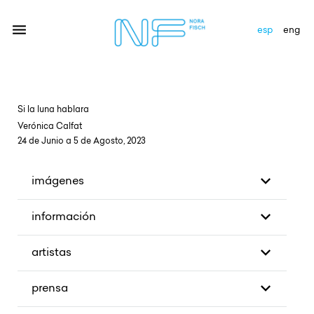
esp
eng
artistas
Si la luna hablara
exhibiciones
Verónica Calfat
24 de Junio a 5 de Agosto, 2023
galería
imágenes
novedades
información
newsletter
contacto
artistas
prensa